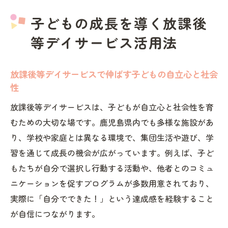
放課後等デイサービス活用で広がる日常生
子どもの成長を導く放課後
活の可能性
等デイサービス活用法
放課後等デイサービスで安心できる居場所
づくりの工夫
子どもの個性を尊重する放課後等デイサー
放課後等デイサービスで伸ばす子どもの自立心と社会
性
ビスの支援内容
新たな挑戦を支える発達支援の実際とは
放課後等デイサービスは、子どもが自立心と社会性を育
むための大切な場です。鹿児島県内でも多様な施設があ
放課後等デイサービスが実現する新たな挑
り、学校や家庭とは異なる環境で、集団生活や遊び、学
戦への第一歩
習を通じて成長の機会が広がっています。例えば、子ど
発達支援の現場で生きる放課後等デイサー
もたちが自分で選択し行動する活動や、他者とのコミュ
ビスの工夫
ニケーションを促すプログラムが多数用意されており、
放課後等デイサービスで体験できる多様な
実際に「自分でできた！」という達成感を経験すること
チャレンジ事例
が自信につながります。
放課後等デイサービスと家庭が連携する支