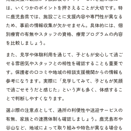
保護者目線で考える放課後等デイサービスの選
は、いくつかのポイントを押さえることが大切です。特
び方
に鹿児島県では、施設ごとに支援内容や専門性が異なる
放課後等デイサービス選びで注目すべき支
ため、事前の情報収集が欠かせません。具体的には、個
援内容の違い
別療育の有無やスタッフの資格、療育プログラムの内容
を比較しましょう。
放課後等デイサービス見学時のチェックポ
イント
また、見学や体験利用を通じて、子どもが安心して過ご
保護者が放課後等デイサービスに求める安
せる雰囲気やスタッフとの相性を確認することも重要で
心感とは
す。保護者の口コミや地域の相談支援機関からの情報も
放課後等デイサービスの利用者体験談から
参考になります。実際に「見学してみて、子どもが笑顔
学ぶ選び方
で過ごせそうだと感じた」という声も多く、体感するこ
とで判断しやすくなります。
放課後等デイサービス選びで大切な相談体
制の確認
選ぶ際の注意点として、通所の利便性や送迎サービスの
制度変更や利用方法のチェックポイント総まと
有無、家族との連携体制も確認しましょう。鹿児島市や
め
谷山など、地域によって取り組みや特色が異なる場合も