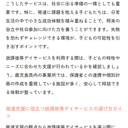
こうしたサービスは、社会に出る準備の一環としても重
援の進め方
要です。特に、発達に課題を抱える子どもたちは、日常
放課後等デイサービス利用者の成長ストー
生活の中で小さな成功体験を積み重ねることで、将来の
リーを紹介
自立や社会参加に向けた力を養うことができます。失敗
安心できる居場所作りに必要なポイント
を恐れずチャレンジできる環境が、子どもの可能性を引
放課後等デイサービスで叶える安心できる
き出すポイントです。
環境づくり
放課後等デイサービスを利用する際は、子どもの特性や
子どもが安心する放課後等デイサービスの
ニーズに合わせた支援が行われているかを確認しましょ
選び方
う。鹿児島県内の事業所では、保護者との連携や個別計
放課後等デイサービスで重視される安全管
画の作成を重視している施設が多く、安心して相談でき
理と見守り体制
る体制が整っています。
放課後等デイサービスが促すコミュニティ
とのつながり
発達支援に役立つ放課後等デイサービスの選び方ガイ
家庭と放課後等デイサービスの連携で広が
ド
る安心感
発達支援の観点から放課後等デイサービスを選ぶ際に