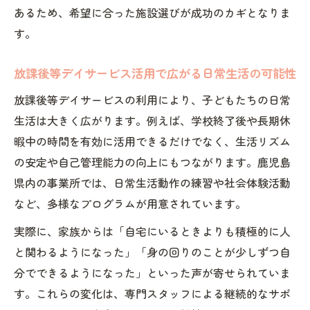
あるため、希望に合った施設選びが成功のカギとなりま
放課後等デイサービス制度変更の最新情報
す。
を把握する
放課後等デイサービス利用料の有料化動向
放課後等デイサービス活用で広がる日常生活の可能性
に注意
放課後等デイサービスの利用により、子どもたちの日常
放課後等デイサービス申請時の手順と注意
生活は大きく広がります。例えば、学校終了後や長期休
点まとめ
暇中の時間を有効に活用できるだけでなく、生活リズム
放課後等デイサービスに関する行政の支援
の安定や自己管理能力の向上にもつながります。鹿児島
内容解説
県内の事業所では、日常生活動作の練習や社会体験活動
放課後等デイサービス利用方法の基礎とよ
など、多様なプログラムが用意されています。
くある疑問
実際に、家族からは「自宅にいるときよりも積極的に人
チャレンジ活動で広がる子どもの可能性を解説
と関わるようになった」「身の回りのことが少しずつ自
放課後等デイサービスで挑戦する多様な体
分でできるようになった」といった声が寄せられていま
験活動
す。これらの変化は、専門スタッフによる継続的なサポ
子どもの社会性を高める放課後等デイサー