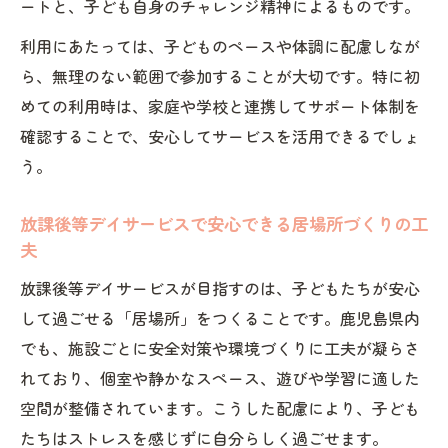
ートと、子ども自身のチャレンジ精神によるものです。
ビスの工夫
利用にあたっては、子どものペースや体調に配慮しなが
放課後等デイサービスで自己肯定感を育む
ら、無理のない範囲で参加することが大切です。特に初
方法
めての利用時は、家庭や学校と連携してサポート体制を
チャレンジ活動が放課後等デイサービスで
確認することで、安心してサービスを活用できるでしょ
果たす役割
う。
放課後等デイサービスの活動内容と成長の
秘訣
放課後等デイサービスで安心できる居場所づくりの工
夫
放課後等デイサービスが目指すのは、子どもたちが安心
して過ごせる「居場所」をつくることです。鹿児島県内
でも、施設ごとに安全対策や環境づくりに工夫が凝らさ
れており、個室や静かなスペース、遊びや学習に適した
空間が整備されています。こうした配慮により、子ども
たちはストレスを感じずに自分らしく過ごせます。