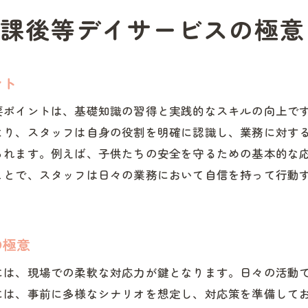
放課後等デイサービスでの効果的研修
課後等デイサービスの極意
効果を高める放課後等デイサービスの研修
研修で得る放課後等デイサービスの成果
ント
放課後等デイサービス研修の実践例紹介
要ポイントは、基礎知識の習得と実践的なスキルの向上で
放課後等デイサービス新人研修の必須ポイント
より、スタッフは自身の役割を明確に認識し、業務に対す
放課後等デイサービス研修の必須知識
られます。例えば、子供たちの安全を守るための基本的な
新人が押さえるべき研修ポイント
ことで、スタッフは日々の業務において自信を持って行動
放課後等デイサービス研修の重要項目
。
必須の放課後等デイサービス研修内容
新人研修で押さえるべきキーポイント
の極意
放課後等デイサービスの必須スキル習得法
には、現場での柔軟な対応力が鍵となります。日々の活動
には、事前に多様なシナリオを想定し、対応策を準備して