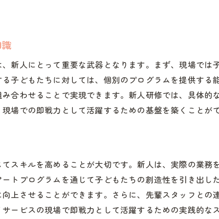
放課後等デイサービスでの安心体験談
研修から得られる安心感の具体例
放課後等デイサービスの新人スキル向上法
知識
放課後等デイサービスでのスキルアップ術
は、新人にとって重要な武器となります。まず、現場では
新人研修で高める必要スキルとは
する子どもたちに対しては、個別のプログラムを提供する
放課後等デイサービスでの成長プラン
組み合わせることで実現できます。新人研修では、具体的
新人が習得すべきスキルとその実践法
、現場での即戦力として活躍するための基盤を築くことが
スキル向上に効果的な研修内容
放課後等デイサービススキル向上の秘訣
新人研修で放課後等デイサービスの基礎を習得
じてスキルを高めることが大切です。新人は、実際の業務
放課後等デイサービスの基本を学ぶ
アートプログラムを通じて子どもたちの創造性を引き出し
新人研修での基礎知識の重要性
に向上させることができます。さらに、先輩スタッフとの
イサービスの現場で即戦力として活躍するための実践的な
放課後等デイサービスでの基礎習得法