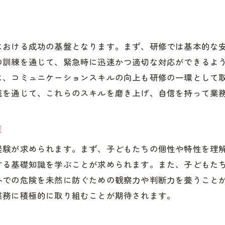
新人研修の基礎カリキュラム紹介
放課後等デイサービスでの基礎事例
基礎を固める研修での学び方
における成功の基盤となります。まず、研修では基本的な
放課後等デイサービスでの新人研修の重要性
の訓練を通じて、緊急時に迅速かつ適切な対応ができるよ
に、コミュニケーションスキルの向上も研修の一環として
放課後等デイサービス研修の意義とは
践を通じて、これらのスキルを磨き上げ、自信を持って業
新人研修の重要性とその影響
放課後等デイサービスでの研修効果
識
重要性を増す放課後等デイサービス研修
経験が求められます。まず、子どもたちの個性や特性を理
新人研修が放課後等デイサービスに与える影響
する基礎知識を学ぶことが求められます。また、子どもた
研修の重要性を理解するためのポイント
外での危険を未然に防ぐための観察力や判断力を養うこと
効果的な放課後等デイサービス新人研修とは
業務に積極的に取り組むことが期待されます。
放課後等デイサービス研修の効果的手法
新人が成長する研修プログラムの構築法