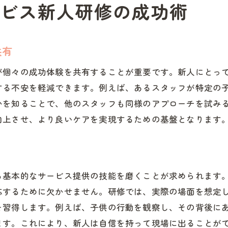
放課後等デイサービスで求められる知識
ビス新人研修の成功術
新人研修で学ぶ放課後等デイサービスの極意
放課後等デイサービス研修の重要ポイント
共有
新人が知るべき放課後等デイサービスの極意
が個々の成功体験を共有することが重要です。新人にとっ
放課後等デイサービスでの成功事例を学ぶ
する不安を軽減できます。例えば、あるスタッフが特定の
新人研修で得る放課後等デイサービスの知識
かを知ることで、他のスタッフも同様のアプローチを試み
放課後等デイサービスの基礎を効果的に習得
向上させ、より良いケアを実現するための基盤となります
研修で放課後等デイサービスの理解を深める
放課後等デイサービス新人研修で安心感を得る
放課後等デイサービス研修で感じる安心感
る基本的なサービス提供の技能を磨くことが求められます
新人が抱く不安の解消法を学ぶ
応するために欠かせません。研修では、実際の場面を想定
放課後等デイサービスの安心提供法
を習得します。例えば、子供の行動を観察し、その背後に
新人研修での質問例とその対応策
ます。これにより、新人は自信を持って現場に出ることが