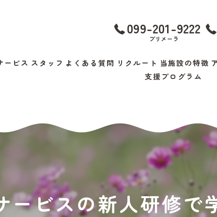
099-201-9222
プリメーラ
サービス
スタッフ
よくある質問
リクルート
当施設の特徴
支援プログラム
不登校
自閉症
小学生
ADHD
求人
サービスの新人研修で