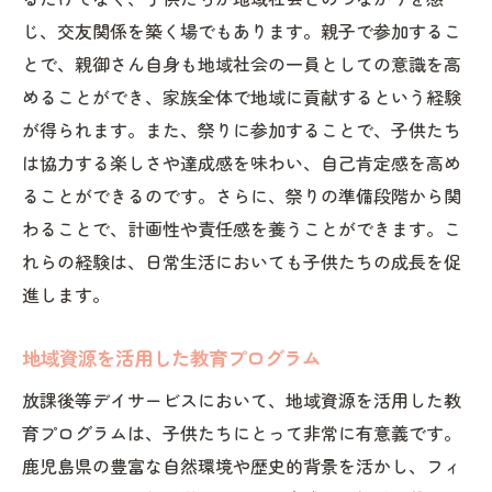
自己表現を促進するディスカッション
じ、交友関係を築く場でもあります。親子で参加するこ
ゲームを通じたコミュニケーションの練習
とで、親御さん自身も地域社会の一員としての意識を高
朗読イベントでの発表スキル向上
めることができ、家族全体で地域に貢献するという経験
協力ゲームによるチームビルディング
が得られます。また、祭りに参加することで、子供たち
地域社会への貢献と個々の成長を促す放課後等
は協力する楽しさや達成感を味わい、自己肯定感を高め
デイサービスイベント
ることができるのです。さらに、祭りの準備段階から関
わることで、計画性や責任感を養うことができます。こ
地域ボランティア活動の参加体験
れらの経験は、日常生活においても子供たちの成長を促
地元企業とのコラボレーションプロジェク
進します。
ト
地域課題をテーマにした討論会
地域資源を活用した教育プログラム
生徒が企画する地域イベント
放課後等デイサービスにおいて、地域資源を活用した教
地域の歴史を学ぶフィールドワーク
育プログラムは、子供たちにとって非常に有意義です。
地域の問題解決に向けたアイデアコンペ
鹿児島県の豊富な自然環境や歴史的背景を活かし、フィ
鹿児島県の特色を体感できる放課後等デイサー