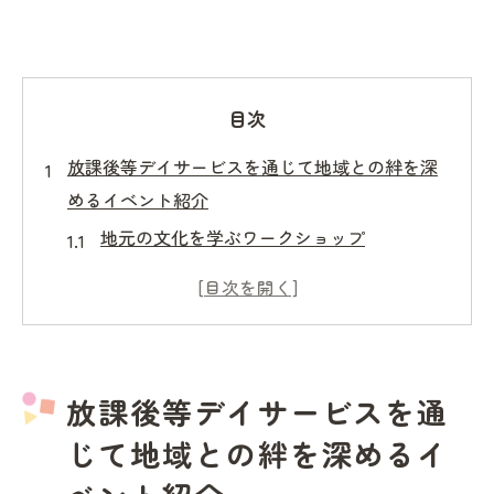
目次
放課後等デイサービスを通じて地域との絆を深
めるイベント紹介
地元の文化を学ぶワークショップ
地域住民と連携したボランティア活動
地域のお祭りに参加する意義
地域資源を活用した教育プログラム
共同で作る地域マッププロジェクト
放課後等デイサービスを通
地域の伝統工芸を体験する機会
じて地域との絆を深めるイ
鹿児島県の自然を活かした放課後等デイサービ