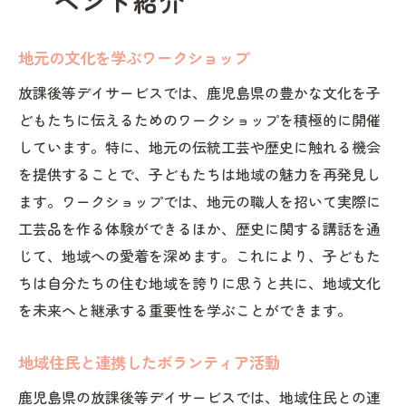
ベント紹介
スの魅力
自然観察を通じた学びの場
地元の文化を学ぶワークショップ
鹿児島の自然を巡る遠足プログラム
放課後等デイサービスでは、鹿児島県の豊かな文化を子
地元の自然をテーマにしたアート活動
どもたちに伝えるためのワークショップを積極的に開催
アウトドア活動で育むチームワーク
しています。特に、地元の伝統工芸や歴史に触れる機会
自然環境を守るためのエコ活動
を提供することで、子どもたちは地域の魅力を再発見し
自然災害に備える防災訓練
ます。ワークショップでは、地元の職人を招いて実際に
親子で楽しむ！放課後等デイサービスのユニー
工芸品を作る体験ができるほか、歴史に関する講話を通
クなイベントの詳細
じて、地域への愛着を深めます。これにより、子どもた
親子で参加するクッキング教室
ちは自分たちの住む地域を誇りに思うと共に、地域文化
家族向けのスポーツ大会
を未来へと継承する重要性を学ぶことができます。
親子で挑戦する工作イベント
地域住民と連携したボランティア活動
家族で楽しむ音楽フェスティバル
鹿児島県の放課後等デイサービスでは、地域住民との連
親子で学ぶテクノロジー教室