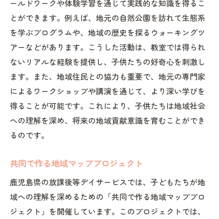
ールドワークや体験学習を通じて実践的な知識を得るこ
ビスのイベント案内
とができます。例えば、地元の自然公園を訪れて生態系
当地の伝統料理教室
を学ぶプログラムや、地域の歴史を探るウォーキングツ
地元の農産物収穫体験
アーなどがあります。こうした活動は、教室では得られ
ないリアルな経験を提供し、子供たちの好奇心を刺激し
鹿児島の歴史を学ぶ探訪ツアー
ます。また、地域住民との協力も重要で、地元の専門家
地域の特産品を使用したクラフト制作
によるワークショップや講演を通じて、より深い学びを
地元アーティストとの交流会
得ることが可能です。これにより、子供たちは地域社会
伝統舞踊を体験するワークショップ
への理解を深め、将来の地域貢献意識を育むことができ
社会性を育むための多様な体験ができる放課後
るのです。
等デイサービス
演劇を通じた自己表現力の強化
共同で作る地域マッププロジェクト
スポーツを通じたフェアプレー精神の習得
鹿児島県の放課後等デイサービスでは、子どもたちが地
音楽を通じた感受性の向上
域への理解を深めるための「共同で作る地域マッププロ
地域探訪で学ぶ異文化理解
ジェクト」を開催しています。このプロジェクトでは、