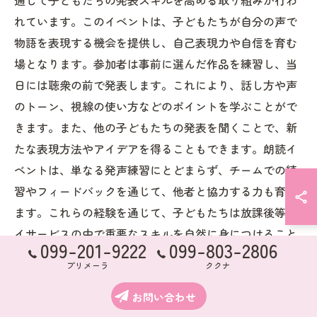
れています。このイベントは、子どもたちが自分の声で
物語を表現する機会を提供し、自己表現力や自信を育む
場となります。参加者は事前に選んだ作品を練習し、当
日には聴衆の前で発表します。これにより、話し方や声
のトーン、視線の使い方などのポイントを学ぶことがで
きます。また、他の子どもたちの発表を聞くことで、新
たな表現方法やアイデアを得ることもできます。朗読イ
ベントは、単なる発声練習にとどまらず、チームでの練
習やフィードバックを通じて、他者と協力する力も育て
ます。これらの経験を通じて、子どもたちは放課後等デ
イサービスの中で重要なスキルを自然に身につけること
099-201-9222
099-803-2806
ができ、学校生活や将来に役立つ基本的なコミュニケー
プリメーラ
ククナ
ション能力の向上が期待されます。
お問い合わせ
協力ゲームによるチームビルディング