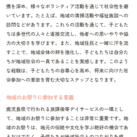
携を深め、様々なボランティア活動を通じて社会性を磨
家族参加型の地域清掃活動
いています。たとえば、地域の清掃活動や福祉施設への
地域の伝統行事に参加することで得られる放課
訪問などがあります。これらの活動を通じて、子どもた
後等デイサービスのメリット
ちは多世代の人々と直接交流し、他者への思いやりや協
伝統行事を通じた地域社会との交流
力の大切さを学びます。また、地域住民と一緒に汗を流
伝統文化の中で育む創造力
すことで、地域全体の絆を強化し、子どもたちは自分た
地域行事に参加することで得られる自信
ちが地域社会の一員であることを実感します。このよう
世代を超えた交流による学び
な経験は、子どもたちの自尊心を高め、将来に向けた社
伝統行事の準備を通じた協力体験
会参加への意欲を育む大切なステップとなります。
地域のストーリーテリングイベント
地域のお祭りに参加する意義
放課後等デイサービスが提供するコミュニケー
鹿児島県で行われる放課後等デイサービスの一環とし
ション能力向上のチャンス
て、地域のお祭りに参加することは非常に重要です。地
異年齢交流を通じた社会力育成
域のお祭りは、地元の伝統や文化を学ぶ絶好の機会であ
日常会話から学ぶスピーチスキル
るだけでなく、子供たちが地域社会とのつながりを感